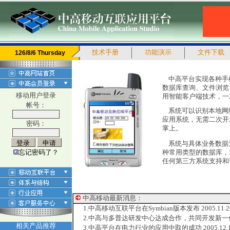
技术手册
功能演示
文件下载
126/8/6 Thursday
中高平台实现各种手机
数据库查询、文件浏览
移动用户登录
用智能客户端技术，一
帐号：
系统可以识别本地网
应用系统，无需二次开
密码：
掌上。
系统与具体业务数据
忘记密码了？
种常用类型的数据库，
任何第三方系统支持和
中高移动最新消息：
1.中高移动互联平台在Symbian版本发布 2005.11.2
2.中高与多普达研发中心达成合作，共同开发新一代Mobi
相关产品推荐
3.中高平台在电力行业的应用中取的成功 2005.12.