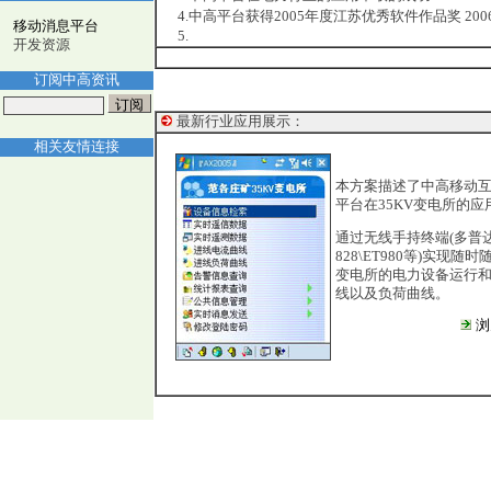
4.中高平台获得2005年度江苏优秀软件作品奖 2006.
移动消息平台
5.
开发资源
订阅中高资讯
最新行业应用展示：
相关友情连接
本方案描述了中高移动
平台在35KV变电所的应
通过无线手持终端(多普
828\ET980等)实现随
变电所的电力设备运行
线以及负荷曲线。
浏